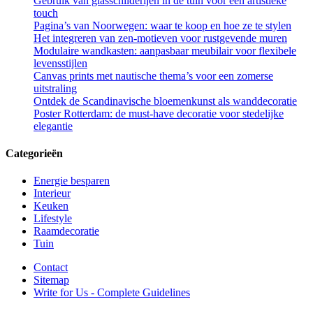
Gebruik van glasschilderijen in de tuin voor een artistieke
touch
Pagina’s van Noorwegen: waar te koop en hoe ze te stylen
Het integreren van zen-motieven voor rustgevende muren
Modulaire wandkasten: aanpasbaar meubilair voor flexibele
levensstijlen
Canvas prints met nautische thema’s voor een zomerse
uitstraling
Ontdek de Scandinavische bloemenkunst als wanddecoratie
Poster Rotterdam: de must-have decoratie voor stedelijke
elegantie
Categorieën
Energie besparen
Interieur
Keuken
Lifestyle
Raamdecoratie
Tuin
Contact
Sitemap
Write for Us - Complete Guidelines