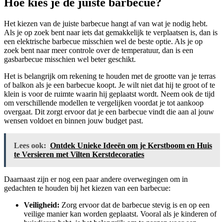
Hoe kies je de juiste barbecue?
Het kiezen van de juiste barbecue hangt af van wat je nodig hebt.
Als je op zoek bent naar iets dat gemakkelijk te verplaatsen is, dan is
een elektrische barbecue misschien wel de beste optie. Als je op
zoek bent naar meer controle over de temperatuur, dan is een
gasbarbecue misschien wel beter geschikt.
Het is belangrijk om rekening te houden met de grootte van je terras
of balkon als je een barbecue koopt. Je wilt niet dat hij te groot of te
klein is voor de ruimte waarin hij geplaatst wordt. Neem ook de tijd
om verschillende modellen te vergelijken voordat je tot aankoop
overgaat. Dit zorgt ervoor dat je een barbecue vindt die aan al jouw
wensen voldoet en binnen jouw budget past.
Lees ook:
Ontdek Unieke Ideeën om je Kerstboom en Huis
te Versieren met Vilten Kerstdecoraties
Daarnaast zijn er nog een paar andere overwegingen om in
gedachten te houden bij het kiezen van een barbecue:
Veiligheid:
Zorg ervoor dat de barbecue stevig is en op een
veilige manier kan worden geplaatst. Vooral als je kinderen of