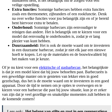
huisdieren hebt, is het belangrijk om te zorgen voor een
veilige opstelling.
Extra functies:
Sommige barbecues hebben extra functies
zoals een thermometer, zijbranders of een rookfunctie. Denk
na over welke functies voor jou belangrijk zijn en of je bereid
bent hiervoor extra te betalen.
Onderhoud:
Sommige barbecues zijn eenvoudiger te
reinigen dan andere. Het is belangrijk om te kiezen voor een
model dat eenvoudig te onderhouden is, zodat je er lang
plezier van kunt hebben.
Duurzaamheid:
Het is ook de moeite waard om te investeren
in een duurzame barbecue, zodat je niet elk jaar een nieuwe
hoeft te kopen. Let op de materialen en de bouwkwaliteit bij
het maken van je keuze.
Of je nu kiest voor een
elektrische of gasbarbecue
, het belangrijkste
is dat je een model kiest dat bij jouw behoeften past. Barbecueën is
een geweldige manier om te genieten van lekker eten in goed
gezelschap, dus het is de moeite waard om te investeren in een goed
apparaat. Door de tijd te nemen om je opties te overwegen en te
kiezen voor een barbecue die past bij jouw situatie, kun je er zeker
van zijn dat je veel gezellige en smakelijke momenten zult hebben in
de komende zomers!
Lees ook:
Het belang van stilte en rust in een regeneratieve