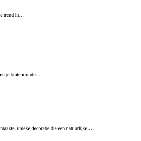
nde trend in…
leen je buitenruimte…
aakte, unieke decoratie die een natuurlijke…