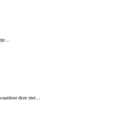
etje…
n, waardoor deze niet…