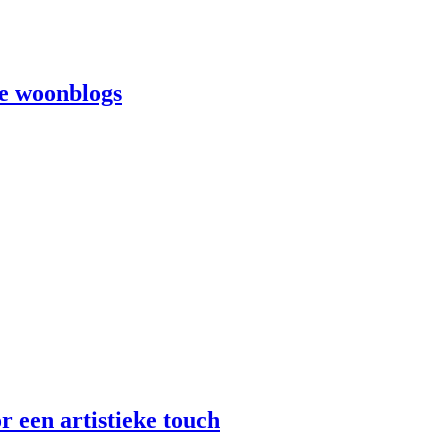
te woonblogs
r een artistieke touch