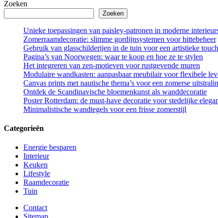
Zoeken
Zoeken
Unieke toepassingen van paisley-patronen in moderne interieur
Zomerraamdecoratie: slimme gordijnsystemen voor hittebeheer
Gebruik van glasschilderijen in de tuin voor een artistieke touc
Pagina’s van Noorwegen: waar te koop en hoe ze te stylen
Het integreren van zen-motieven voor rustgevende muren
Modulaire wandkasten: aanpasbaar meubilair voor flexibele leve
Canvas prints met nautische thema’s voor een zomerse uitstrali
Ontdek de Scandinavische bloemenkunst als wanddecoratie
Poster Rotterdam: de must-have decoratie voor stedelijke elegan
Minimalistische wandtegels voor een frisse zomerstijl
Categorieën
Energie besparen
Interieur
Keuken
Lifestyle
Raamdecoratie
Tuin
Contact
Sitemap