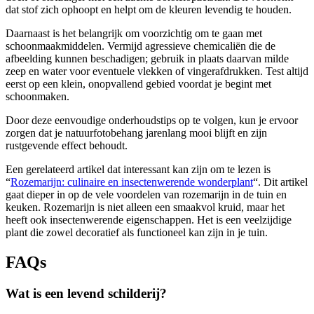
dat stof zich ophoopt en helpt om de kleuren levendig te houden.
Daarnaast is het belangrijk om voorzichtig om te gaan met
schoonmaakmiddelen. Vermijd agressieve chemicaliën die de
afbeelding kunnen beschadigen; gebruik in plaats daarvan milde
zeep en water voor eventuele vlekken of vingerafdrukken. Test altijd
eerst op een klein, onopvallend gebied voordat je begint met
schoonmaken.
Door deze eenvoudige onderhoudstips op te volgen, kun je ervoor
zorgen dat je natuurfotobehang jarenlang mooi blijft en zijn
rustgevende effect behoudt.
Een gerelateerd artikel dat interessant kan zijn om te lezen is
“
Rozemarijn: culinaire en insectenwerende wonderplant
“. Dit artikel
gaat dieper in op de vele voordelen van rozemarijn in de tuin en
keuken. Rozemarijn is niet alleen een smaakvol kruid, maar het
heeft ook insectenwerende eigenschappen. Het is een veelzijdige
plant die zowel decoratief als functioneel kan zijn in je tuin.
FAQs
Wat is een levend schilderij?