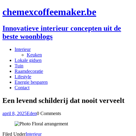
chemexcoffeemaker.be
Innovatieve interieur concepten uit de
beste woonblogs
Interieur
Keuken
Lokale gidsen
Tuin
Raamdecoratie
Lifestyle
Energie besparen
Contact
Een levend schilderij dat nooit verveelt
april 8, 2025
Eden
0 Comments
Filed Under
Interieur