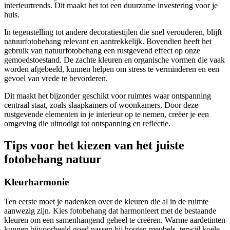
interieurtrends. Dit maakt het tot een duurzame investering voor je
huis.
In tegenstelling tot andere decoratiestijlen die snel verouderen, blijft
natuurfotobehang relevant en aantrekkelijk. Bovendien heeft het
gebruik van natuurfotobehang een rustgevend effect op onze
gemoedstoestand. De zachte kleuren en organische vormen die vaak
worden afgebeeld, kunnen helpen om stress te verminderen en een
gevoel van vrede te bevorderen.
Dit maakt het bijzonder geschikt voor ruimtes waar ontspanning
centraal staat, zoals slaapkamers of woonkamers. Door deze
rustgevende elementen in je interieur op te nemen, creëer je een
omgeving die uitnodigt tot ontspanning en reflectie.
Tips voor het kiezen van het juiste
fotobehang natuur
Kleurharmonie
Ten eerste moet je nadenken over de kleuren die al in de ruimte
aanwezig zijn. Kies fotobehang dat harmonieert met de bestaande
kleuren om een samenhangend geheel te creëren. Warme aardetinten
kunnen bijvoorbeeld goed passen bij houten meubels, terwijl koele