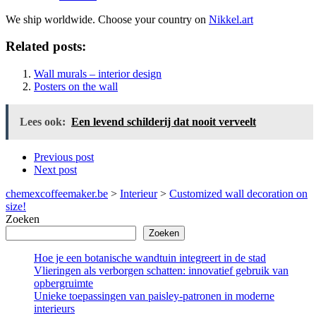
We ship worldwide. Choose your country on
Nikkel.art
Related posts:
Wall murals – interior design
Posters on the wall
Lees ook:
Een levend schilderij dat nooit verveelt
Previous post
Next post
chemexcoffeemaker.be
>
Interieur
>
Customized wall decoration on
size!
Zoeken
Zoeken
Hoe je een botanische wandtuin integreert in de stad
Vlieringen als verborgen schatten: innovatief gebruik van
opbergruimte
Unieke toepassingen van paisley-patronen in moderne
interieurs