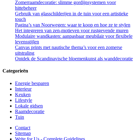
Zomerraamdecoratie: slimme gordijnsystemen voor
hittebeheer
Gebruik van glasschilderijen in de tuin voor een artistieke
touch
Pagina’s van Noorwegen: waar te koop en hoe ze te stylen
Het integreren van zen-motieven voor rustgevende muren
Modulaire wandkasten: aanpasbaar meubilair voor flexibele
levensstijlen
Canvas prints met nautische thema’s voor een zomerse
uitstraling
Ontdek de Scandinavische bloemenkunst als wanddecoratie
Categorieën
Energie besparen
Interieur
Keuken
Lifestyle
Lokale gidsen
Raamdecoratie
Tuin
Contact
Sitemap
Write for Us - Complete Guidelines