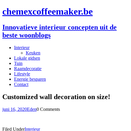
chemexcoffeemaker.be
Innovatieve interieur concepten uit de
beste woonblogs
Interieur
Keuken
Lokale gidsen
Tuin
Raamdecoratie
Lifestyle
Energie besparen
Contact
Customized wall decoration on size!
juni 16, 2020
Eden
0 Comments
Filed Under
Interieur